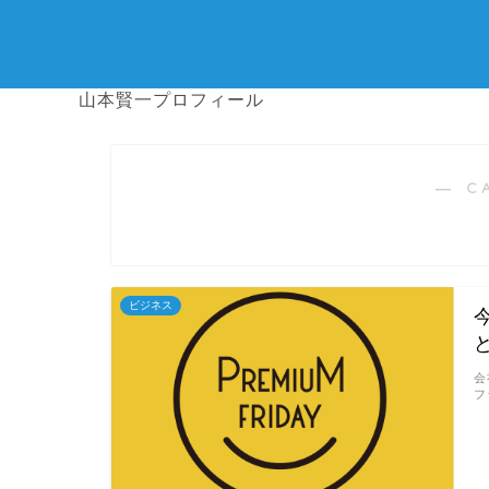
山本賢一プロフィール
― C
ビジネス
会
フ